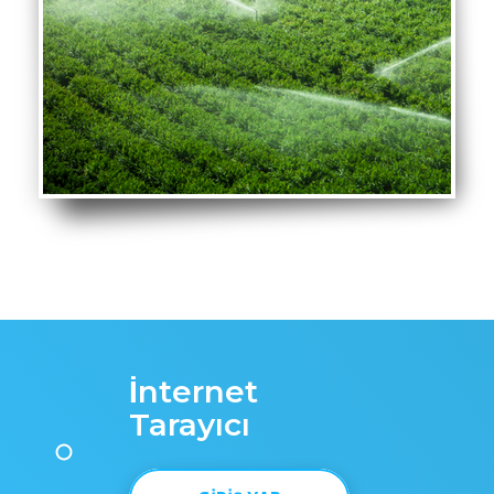
sorunlar ve masraflar en aza indirilir.
Paylaşımlı sulama, kuyu performansı takibi, elektrik ve iletişim
kesintilerinden etkilenmeme, İrrimet’in fark yaratan diğer
özellikleridir. Tüm kontrol hem cep uygulaması ve hem de
internet sitesi üzerinden elinizin altındadır. Bununla beraber
cihazların üzerindeki ekranlardan da aktif sulamaya ait tüm
bilgileri görmeniz mümkündür.
İrrimet
hem ultrasonik hem de elektromanyetik debimetrelerle
uyumludur. Bir diğer özelliği de standart elektrik sayaçlarından
tüketim bilgisini okuyabilir olmasıdır.
İnternet
Tarayıcı