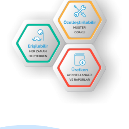
planlara uygun olarak yapılmasını sağlar, tüm kullanım ve borç
bilgilerini eksiksiz şekilde raporlar ve sınırlı su kaynaklarının
optimum şekilde kullanımını temin eder.
İrrimet
, tüm kuyu ve hidrantlarınızın verdiği suyun miktarını,
masraflarını ve arızalarını anlık olarak takip edebileceğiniz, hem
ön ödemeli hem de fatura ödemeli çalışabilen, geliri de gideri
de eksiksiz takip eden bir ön muhasebe sistemidir.
Sistemimiz mevsimsel koşullara uygun şekilde, ürün tipi, ekim
tarihi, tarla büyüklüğü, yağış miktarı, sulamanın yapıldığı dönem
gibi faktörleri göz önünde bulundurarak en uygun sulama
miktarı önerisini size sunabilir.