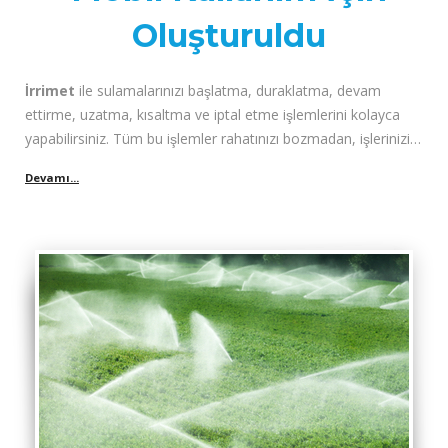
Oluşturuldu
İrrimet
ile sulamalarınızı başlatma, duraklatma, devam
ettirme, uzatma, kısaltma ve iptal etme işlemlerini kolayca
yapabilirsiniz. Tüm bu işlemler rahatınızı bozmadan, işlerinizi
aksatmadan, cep telefonu üzerinden yapılabilirler. Tarladaki
çalışmalarınıza ara vermeniz gerekmez.
Bir kullanıcıya aynı hesaba bağlı olacak şekilde birçok kart
tanımlanabilir. Kullanıcılar, hesabına bağlı kartları ile aynı anda
ihtiyaçları olan tüm farklı sulamaları başlatabilirler. Kart kaybı
yaşamanız durumunda bakiye kaybı problemi yoktur. Yeni kart
tanımlanması kolay ve hızlıdır. Yeni kart elinize ulaşıncaya kadar
uzaktan okutma da yapabilirsiniz.
İrrimet
pompa arızalarını azaltmak için kesintisiz sulama
özelliğine sahiptir. Durup tekrar başlatmanın yaratacağı