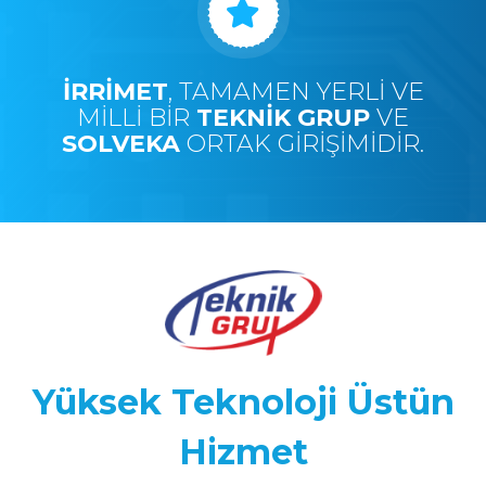
İRRIMET
, TAMAMEN YERLI VE
MILLI BIR
TEKNIK GRUP
VE
SOLVEKA
ORTAK GIRIŞIMIDIR.
Yüksek Teknoloji Üstün
Hizmet