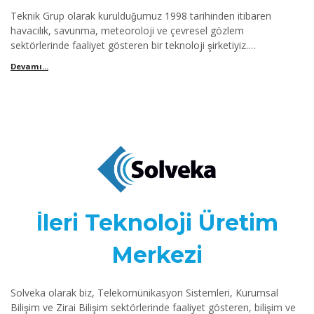
Teknik Grup olarak kurulduğumuz 1998 tarihinden itibaren
havacılık, savunma, meteoroloji ve çevresel gözlem
sektörlerinde faaliyet gösteren bir teknoloji şirketiyiz.
Bünyemizdeki uzman mühendis ve teknisyenlerden oluşan
kadromuz ile anahtar teslim sistem çözümleri ve donanımlar
üretiyoruz.
Tüm bu sistemler, meteoroloji istasyonları, iç ve dış ortam
ölçüm cihazları, sensörler ve diğer benzeri cihazlar için teknik
servis ve satış sonrası hizmetler de veriyoruz. Verdiğimiz tüm bu
hizmetler TS 13201 kapsamında TSE Hizmet Yeterlilik Belgesi ile
tescillenmiştir.
İleri Teknoloji Üretim
Şirketimiz aynı zamanda ISO 9001 Kalite Yönetim Standartı’na
göre de belgelendirilmiştir.
Merkezi
Solveka olarak biz, Telekomünikasyon Sistemleri, Kurumsal
Bilişim ve Zirai Bilişim sektörlerinde faaliyet gösteren, bilişim ve