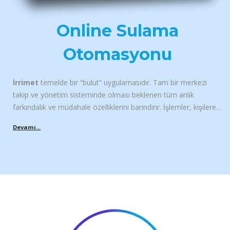
Online Sulama
Otomasyonu
İrrimet
temelde bir “bulut” uygulamasıdır. Tam bir merkezi
takip ve yönetim sisteminde olması beklenen tüm anlık
farkındalık ve müdahale özelliklerini barındırır. İşlemler, kişilere
verilen RFID kartlarla yürütülür ama kartlarda bir bakiye
bulunmaz. Tüm bakiye bulut sunucudaki hesabınızda yönetilir.
Yapılan sulamalar “ön-ödemeli” veya “faturalı” olarak
ücretlendirilebilir. Ön ödemeli kullanımlarda gerçek zamanlı
bakiye takibi yapılır. Gerektiği durumlarda sulamanızın
tamamlanması için sınırlandırılmış negatif bakiye özelliği
mevcuttur. Faturalı kullanımlarda da harcama üst limiti
belirlenebilir. Bu sayede sulamalarınız bütçenizi aşmaz.