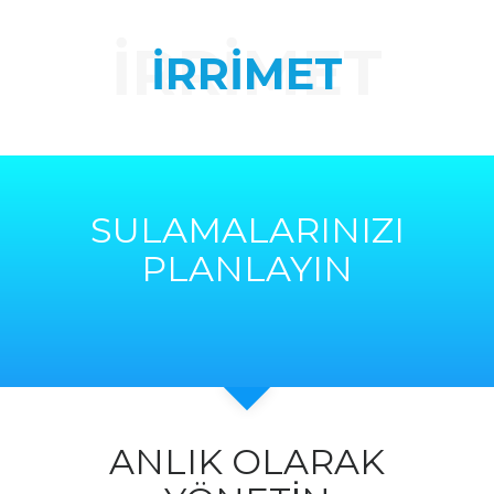
İRRİMET
İRRİMET
SULAMALARINIZI
PLANLAYIN
ANLIK OLARAK